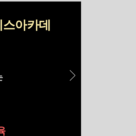
보이스아카데
는
미
육