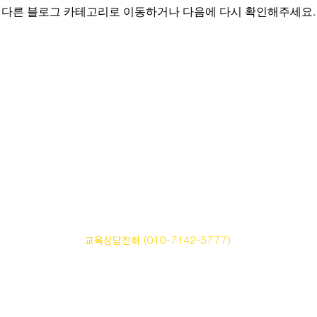
다른 블로그 카테고리로 이동하거나 다음에 다시 확인해주세요.
서울보이스아카데미
주식회사 씨엠닉스 | 사업자등록번호 206-86-18591
서울특별시 서초구 강남대로 6길 59-1 한양빌딩 2층
교육상담전화 (010-7142-5777)
E-mail seoulvoiceacademy@naver.com
Copyrightⓒ 2009 CMnix All Rights Reserved