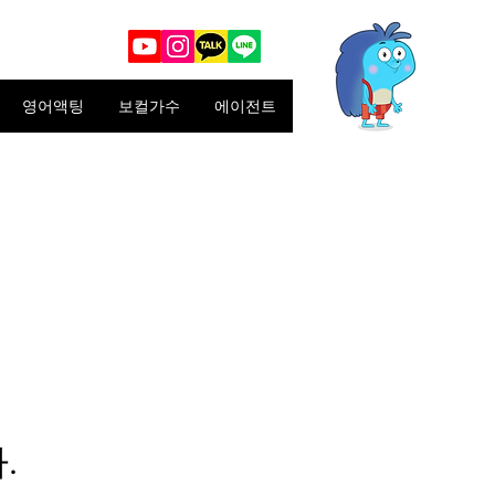
영어액팅
보컬가수
에이전트
.