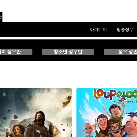
관
미
아카데미
방송성우
린이 성우반
청소년 성우반
성우 성