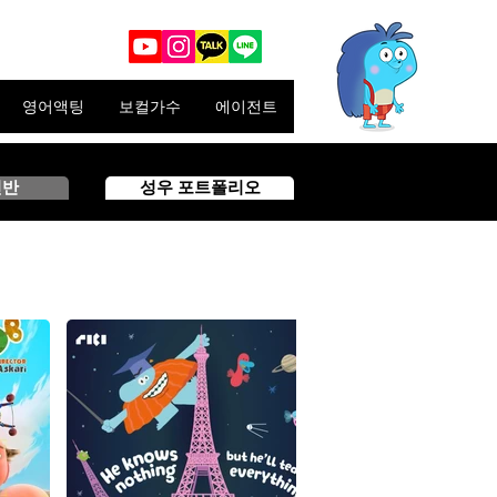
영어액팅
보컬가수
에이전트
인반
성우 포트폴리오