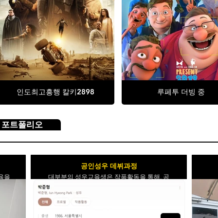
인도최고흥행 칼키2898
루페투 더빙 중
 포트폴리오
공인성우 데뷔과정
육을
대부분의 성우교육생은 작품활동을 통해, 공
로젝
인된 성우가 등재되며, 이후 공채준비는 물론
프리랜서 성우로 활발히 활동합니다.
 하
.