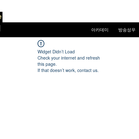
관
미
아카데미
방송성우
Widget Didn’t Load
Check your internet and refresh
this page.
If that doesn’t work, contact us.