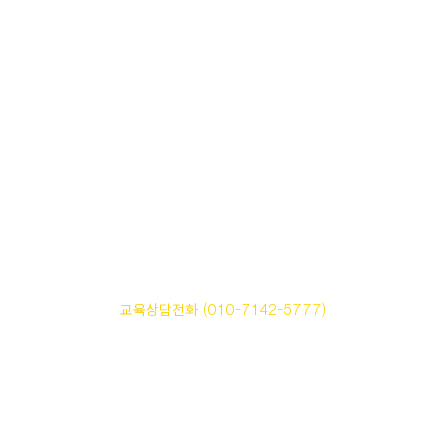
서울보이스아카데미
주식회사 씨엠닉스 | 사업자등록번호 206-86-18591
서울특별시 서초구 강남대로 6길 59-1 한양빌딩 2층
교육상담전화 (010-7142-5777)
E-mail seoulvoiceacademy@naver.com
Copyrightⓒ 2009 CMnix All Rights Reserved