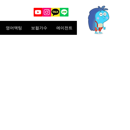
영어액팅
보컬가수
에이전트