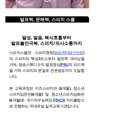
발표력, 문해력, 스피치 스쿨
발성, 발음, 복식호흡부터
발표불안극복, 스피치/의사소통까지
스피치스쿨은 스피치멘토(
방송엔터테인먼트
)
의 스피치의 핵심3요소부터 발표력 크리닝을
거쳐, 방송스튜디오의 발표영상(
PBL
)의 피드백
을 거쳐 스피치의 본질로 전문방송까지 도달합
니다.
본 교육과정은 키즈스피치반 (6개월), 청소년
스피치입문반(6개월) 및 청소년스피치심화반
(6개월)로 국가직무능력표준
(
NCS
) 커리큘럼으
로 진행하는 국내유일 실무교육기관입니다.